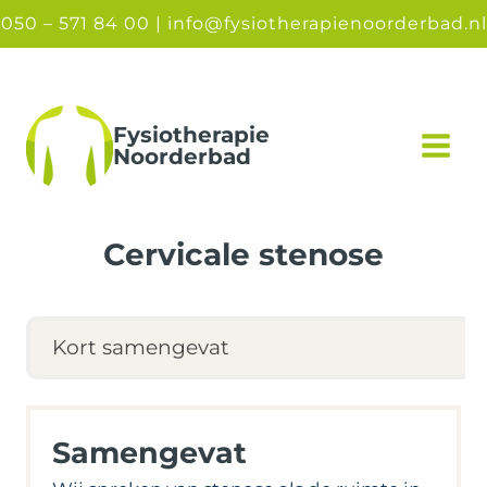
Doorgaan
050 – 571 84 00 |
info@fysiotherapienoorderbad.nl
naar
inhoud
Fysiotherapie
Noorderbad
Cervicale stenose
Kort samengevat
Samengevat