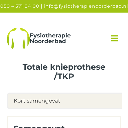
Doorgaan
050 – 571 84 00 |
info@fysiotherapienoorderbad.nl
naar
inhoud
Fysiotherapie
Noorderbad
Totale knieprothese
/TKP
Kort samengevat