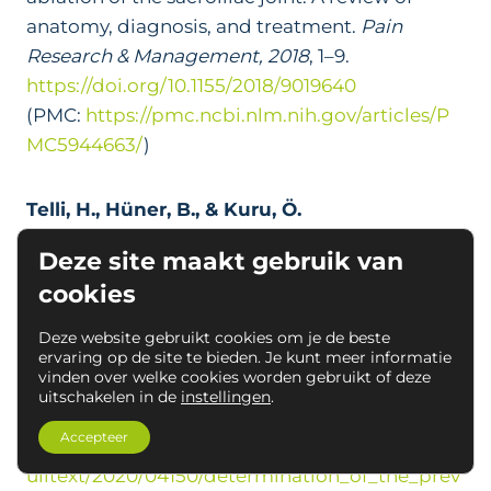
anatomy, diagnosis, and treatment.
Pain
Research & Management, 2018
, 1–9.
https://doi.org/10.1155/2018/9019640
(PMC:
https://pmc.ncbi.nlm.nih.gov/articles/P
MC5944663/
)
Telli, H., Hüner, B., & Kuru, Ö.
(2020).
Determination of the prevalence from
Deze site maakt gebruik van
clinical diagnosis of sacroiliac joint
cookies
dysfunction in patients with lumbar disc
hernia and evaluation of its effect on pain and
Deze website gebruikt cookies om je de beste
quality of life.
Spine, 45
(8), 549–557.
ervaring op de site te bieden. Je kunt meer informatie
vinden over welke cookies worden gebruikt of deze
https://doi.org/10.1097/BRS.000000000000330
uitschakelen in de
instellingen
.
9
Accepteer
(LWW:
https://journals.lww.com/spinejournal/f
ulltext/2020/04150/determination_of_the_prev