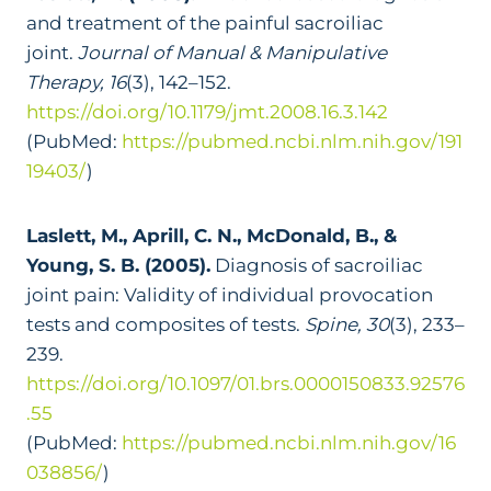
and treatment of the painful sacroiliac
joint.
Journal of Manual & Manipulative
Therapy, 16
(3), 142–152.
https://doi.org/10.1179/jmt.2008.16.3.142
(PubMed:
https://pubmed.ncbi.nlm.nih.gov/191
19403/
)
Laslett, M., Aprill, C. N., McDonald, B., &
Young, S. B. (2005).
Diagnosis of sacroiliac
joint pain: Validity of individual provocation
tests and composites of tests.
Spine, 30
(3), 233–
239.
https://doi.org/10.1097/01.brs.0000150833.92576
.55
(PubMed:
https://pubmed.ncbi.nlm.nih.gov/16
038856/
)