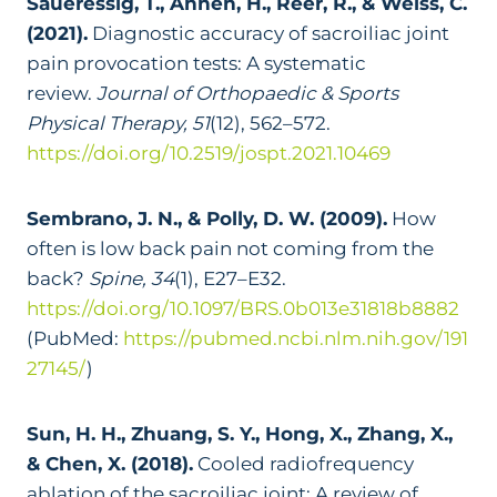
Saueressig, T., Annen, H., Reer, R., & Weiss, C.
(2021).
Diagnostic accuracy of sacroiliac joint
pain provocation tests: A systematic
review.
Journal of Orthopaedic & Sports
Physical Therapy, 51
(12), 562–572.
https://doi.org/10.2519/jospt.2021.10469
Sembrano, J. N., & Polly, D. W. (2009).
How
often is low back pain not coming from the
back?
Spine, 34
(1), E27–E32.
https://doi.org/10.1097/BRS.0b013e31818b8882
(PubMed:
https://pubmed.ncbi.nlm.nih.gov/191
27145/
)
Sun, H. H., Zhuang, S. Y., Hong, X., Zhang, X.,
& Chen, X. (2018).
Cooled radiofrequency
ablation of the sacroiliac joint: A review of