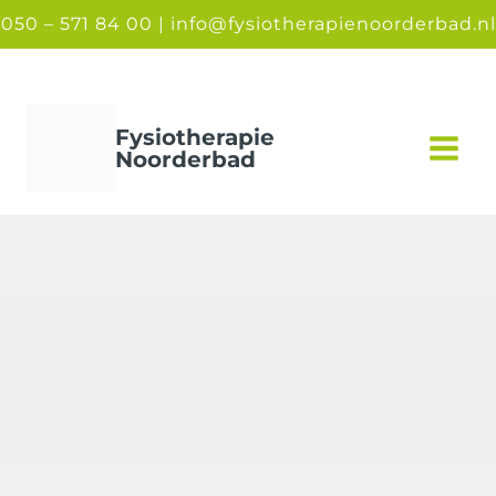
Doorgaan
050 – 571 84 00 |
info@fysiotherapienoorderbad.nl
naar
inhoud
Fysiotherapie
Noorderbad