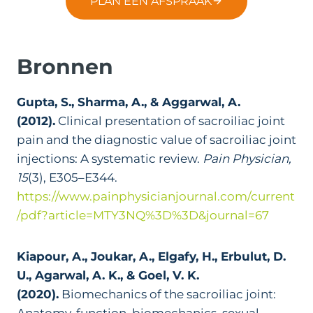
PLAN EEN AFSPRAAK
Bronnen
Gupta, S., Sharma, A., & Aggarwal, A.
(2012).
Clinical presentation of sacroiliac joint
pain and the diagnostic value of sacroiliac joint
injections: A systematic review.
Pain Physician,
15
(3), E305–E344.
https://www.painphysicianjournal.com/current
/pdf?article=MTY3NQ%3D%3D&journal=67
Kiapour, A., Joukar, A., Elgafy, H., Erbulut, D.
U., Agarwal, A. K., & Goel, V. K.
(2020).
Biomechanics of the sacroiliac joint:
Anatomy, function, biomechanics, sexual