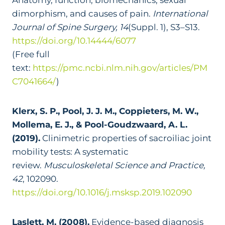
dimorphism, and causes of pain.
International
Journal of Spine Surgery, 14
(Suppl. 1), S3–S13.
https://doi.org/10.14444/6077
(Free full
text:
https://pmc.ncbi.nlm.nih.gov/articles/PM
C7041664/
)
Klerx, S. P., Pool, J. J. M., Coppieters, M. W.,
Mollema, E. J., & Pool-Goudzwaard, A. L.
(2019).
Clinimetric properties of sacroiliac joint
mobility tests: A systematic
review.
Musculoskeletal Science and Practice,
42
, 102090.
https://doi.org/10.1016/j.msksp.2019.102090
Laslett, M. (2008).
Evidence-based diagnosis